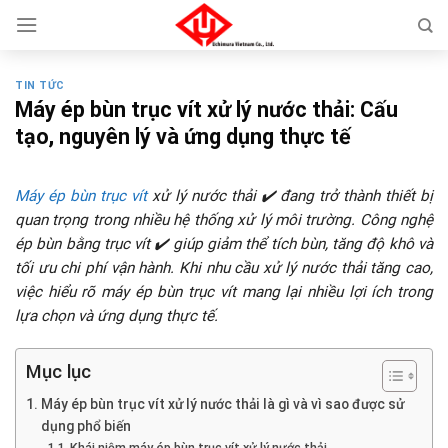
Skip
to
content
TIN TỨC
Máy ép bùn trục vít xử lý nước thải: Cấu
tạo, nguyên lý và ứng dụng thực tế
Máy ép bùn trục vít
xử lý nước thải ✔️ đang trở thành thiết bị
quan trọng trong nhiều hệ thống xử lý môi trường. Công nghệ
ép bùn bằng trục vít ✔️ giúp giảm thể tích bùn, tăng độ khô và
tối ưu chi phí vận hành. Khi nhu cầu xử lý nước thải tăng cao,
việc hiểu rõ máy ép bùn trục vít mang lại nhiều lợi ích trong
lựa chọn và ứng dụng thực tế.
Mục lục
Máy ép bùn trục vít xử lý nước thải là gì và vì sao được sử
dụng phổ biến
Khái niệm máy ép bùn trục vít xử lý nước thải