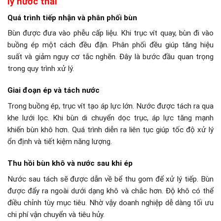
lý nước thải
Quá trình tiếp nhận và phân phối bùn
Bùn được đưa vào phễu cấp liệu. Khi trục vít quay, bùn đi vào
buồng ép một cách đều đặn. Phân phối đều giúp tăng hiệu
suất và giảm nguy cơ tắc nghẽn. Đây là bước đầu quan trọng
trong quy trình xử lý.
Giai đoạn ép và tách nước
Trong buồng ép, trục vít tạo áp lực lớn. Nước được tách ra qua
khe lưới lọc. Khi bùn di chuyển dọc trục, áp lực tăng mạnh
khiến bùn khô hơn. Quá trình diễn ra liên tục giúp tốc độ xử lý
ổn định và tiết kiệm năng lượng.
Thu hồi bùn khô và nước sau khi ép
Nước sau tách sẽ được dẫn về bể thu gom để xử lý tiếp. Bùn
được đẩy ra ngoài dưới dạng khô và chắc hơn. Độ khô có thể
điều chỉnh tùy mục tiêu. Nhờ vậy doanh nghiệp dễ dàng tối ưu
chi phí vận chuyển và tiêu hủy.