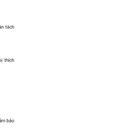
ân tách
ị thích
đảm bảo