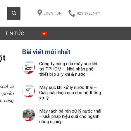
LOCATION
028 39251471
TIN TỨC
Bài viết mới nhất
ột
Công ty cung cấp máy sục khí
tại TPHCM – Nhà phân phối
thiết bị xử lý khí & nước
chất và
Máy sục khí xử lý nước thải –
Giải pháp hiệu quả cho hệ thống
ản phẩm
xử lý
ệm năng
Máy tách bã rắn xử lý nước thải
– Giải pháp hiệu quả cho ngành
công nghiệp