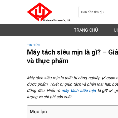
Skip
Search
to
for:
content
TRANG CHỦ
U
TIN TỨC
Máy tách siêu mịn là gì? – Gi
và thực phẩm
Máy tách siêu mịn là thiết bị công nghiệp ✔️ quan 
dược phẩm. Thiết bị giúp tách và phân loại hạt, b
đồng đều. Hiểu rõ
máy tách siêu mịn
là gì?
✔️ gi
lượng và chi phí sản xuất.
Mục lục