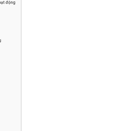
oạt động
g