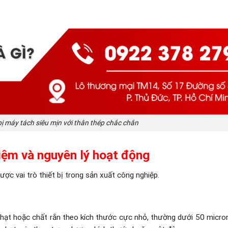
bị máy tách siêu mịn với thân thép chắc chắn
niệm và nguyên lý hoạt động
ược vai trò thiết bị trong sản xuất công nghiệp.
, hạt hoặc chất rắn theo kích thước cực nhỏ, thường dưới 50 micron