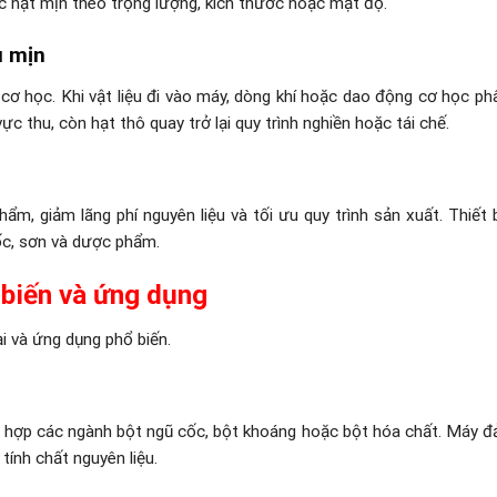
ác hạt mịn theo trọng lượng, kích thước hoặc mật độ.
u mịn
ơ học. Khi vật liệu đi vào máy, dòng khí hoặc dao động cơ học ph
c thu, còn hạt thô quay trở lại quy trình nghiền hoặc tái chế.
m, giảm lãng phí nguyên liệu và tối ưu quy trình sản xuất. Thiết b
ốc, sơn và dược phẩm.
 biến và ứng dụng
ại và ứng dụng phổ biến.
hù hợp các ngành bột ngũ cốc, bột khoáng hoặc bột hóa chất. Máy 
ính chất nguyên liệu.