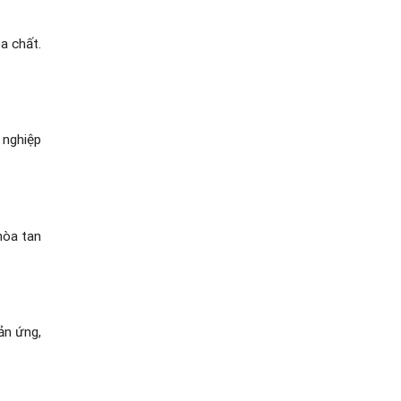
a chất.
 nghiệp
hòa tan
ản ứng,