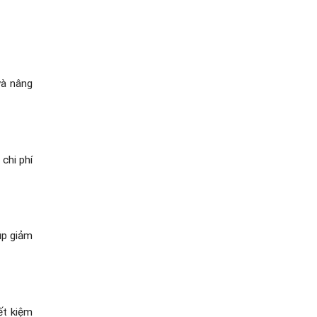
và nâng
chi phí
úp giảm
ết kiệm