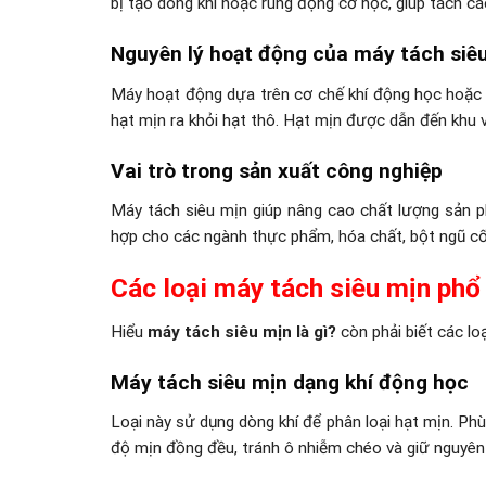
bị tạo dòng khí hoặc rung động cơ học, giúp tách c
Nguyên lý hoạt động của máy tách siê
Máy hoạt động dựa trên cơ chế khí động học hoặc c
hạt mịn ra khỏi hạt thô. Hạt mịn được dẫn đến khu vự
Vai trò trong sản xuất công nghiệp
Máy tách siêu mịn giúp nâng cao chất lượng sản phẩ
hợp cho các ngành thực phẩm, hóa chất, bột ngũ c
Các loại máy tách siêu mịn phổ
Hiểu
máy tách siêu mịn là gì?
còn phải biết các lo
Máy tách siêu mịn dạng khí động học
Loại này sử dụng dòng khí để phân loại hạt mịn. P
độ mịn đồng đều, tránh ô nhiễm chéo và giữ nguyên t