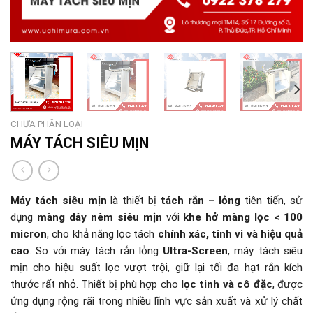
CHƯA PHÂN LOẠI
MÁY TÁCH SIÊU MỊN
Máy tách siêu mịn
là thiết bị
tách rắn – lỏng
tiên tiến, sử
dụng
màng dây nêm siêu mịn
với
khe hở màng lọc < 100
micron
, cho khả năng lọc tách
chính xác, tinh vi và hiệu quả
cao
. So với máy tách rắn lỏng
Ultra-Screen
, máy tách siêu
mịn cho hiệu suất lọc vượt trội, giữ lại tối đa hạt rắn kích
thước rất nhỏ. Thiết bị phù hợp cho
lọc tinh và cô đặc
, được
ứng dụng rộng rãi trong nhiều lĩnh vực sản xuất và xử lý chất