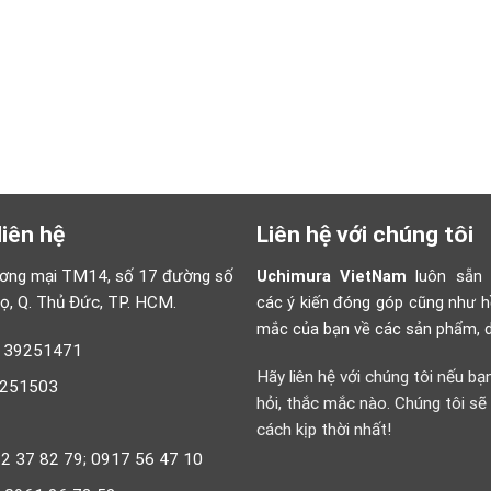
liên hệ
Liên hệ với chúng tôi
ương mại TM14, số 17 đường số
Uchimura VietNam
luôn sẵn 
họ, Q. Thủ Đức, TP. HCM.
các ý kiến đóng góp cũng như h
mắc của bạn về các sản phẩm, d
8 39251471
Hãy liên hệ với chúng tôi nếu bạ
9251503
hỏi, thắc mắc nào. Chúng tôi sẽ
cách kịp thời nhất!
922 37 82 79; 0917 56 47 10