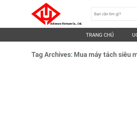
Skip
Search
to
for:
content
TRANG CHỦ
U
Tag Archives:
Mua máy tách siêu m