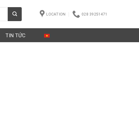
LOCATION
028 39251471
TIN TỨC