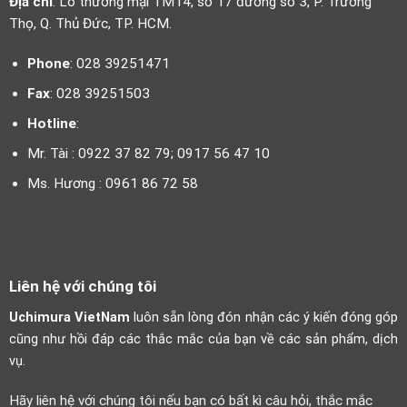
Địa chỉ
: Lô thương mại TM14, số 17 đường số 3, P. Trường
Thọ, Q. Thủ Đức, TP. HCM.
Phone
: 028 39251471
Fax
: 028 39251503
Hotline
:
Mr. Tài : 0922 37 82 79; 0917 56 47 10
Ms. Hương : 0961 86 72 58
Liên hệ với chúng tôi
Uchimura VietNam
luôn sẵn lòng đón nhận các ý kiến đóng góp
cũng như hồi đáp các thắc mắc của bạn về các sản phẩm, dịch
vụ.
Hãy liên hệ với chúng tôi nếu bạn có bất kì câu hỏi, thắc mắc